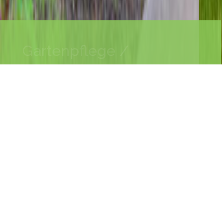
Gartengestaltung
Kaspar Wolfinger
2026-04-13
Fiori Gartenpflege gestaltet und pflegt seit über 10
Jahren Gärten mit viel Erfahrung und Sorgfalt.
Zuverlässig, sauber und professionell – sehr
empfehlenswert!